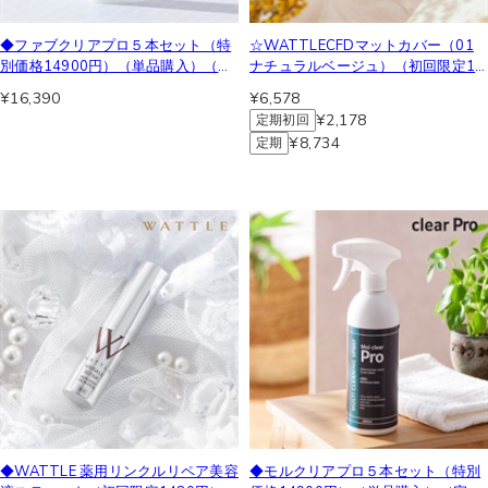
◆ファブクリアプロ５本セット（特
☆WATTLECFDマットカバー（01
別価格14900円）（単品購入）（宅
ナチュラルベージュ）（初回限定19
配便）
80円）（初回美肌便）（宅配便コン
¥16,390
¥6,578
パクト）
¥2,178
定期初回
¥8,734
定期
◆WATTLE 薬用リンクルリペア美容
◆モルクリアプロ５本セット（特別