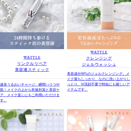
WATTLE
WATTLE
クレンジング
リンクルリペア
ジェルウォッシュ
美容液スティック
美容成分90%のジェルクレンジング。メ
イク落ちしっかり、なのに洗い上がりし
っとり。W洗顔不要で時短にも嬉しいア
速攻うるおいチャージ、瞬間ハリつや
イテムです。
肌！メイクの上から乾燥対策と美容ケ
ア、メイク直しにもご利用いただけま
す。