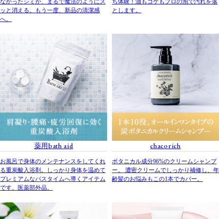
なかったシミが、まるで魔法のようにス
ち体験！油もコゲもプロの泡で汚れを落
ッと消える。もう一度、新品の清潔感
とします。
へ。
薬用bath aid
chacorich
お風呂で身体のメンテナンスをしてくれ
ボタニカル成分96%のクリームシャンプ
る重炭酸入浴剤。しっかり身体を温めて
ー。 濃密クリームでしっかり補修し、年
プレミアムなバスタイムへ導くアイテム
齢髪のお悩みもこの1本でカバー。
です。医薬部外品。