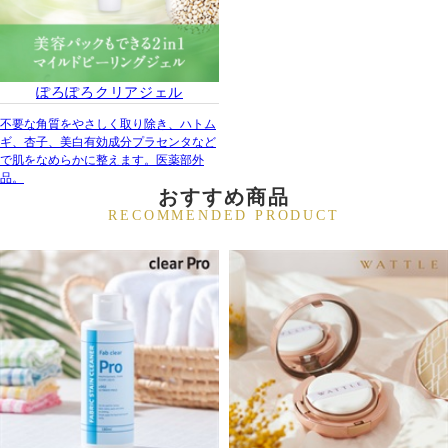
ぽろぽろクリアジェル
不要な角質をやさしく取り除き、ハトム
ギ、杏子、美白有効成分プラセンタなど
で肌をなめらかに整えます。医薬部外
品。
おすすめ商品
RECOMMENDED PRODUCT