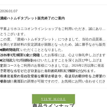
ホコニコオンラインショップ
2026.01.07
濃縮ハトムギタブレット販売終了のご案内
平素よりホコニコオンラインショップをご利用いただき、誠にありが
とうございます。
この度、「濃縮ハトムギタブレット」につきまして、当社の品質基準
を満たす原材料の安定調達が困難となったため、誠に勝手ながら販売
を終了させていただくこととなりました。
■最終発送日
これまでご愛用いただきましたお客様には、心より御礼申し上げます
2026年1月30日（金）発送
とともに、ご不便をおかけいたしますことを深くお詫び申し上げま
■定期購入中のお客様へ
す。
定期コースをご利用のお客様につきましては、2026年2月以降に発送
予定となっていたご注文は、自動的に1月末で解約となります。
ご不明な点などございましたら、お気軽にご相談ください。
最終発送分の受け取りをご希望の場合や、発送日の前倒しをご希望の
今後とも変わらぬご愛顧を賜りますよう、心よりお願い申し上げま
場合は、発送日の調整が可能ですので、お気軽にお問い合わせくださ
す。
令和8年1月7日
い。
ホコニコオンラインショップ
VIEW MORE
商品ラインナップ