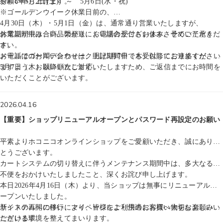
お願い申し上げます。
令和8年5月2日(土) ～ 5月6日(水・祝)
う、お願いいたします。
※ゴールデンウイーク休業日前の、
※夏季休業期間前の8月10日（月）・8月12日（水）と、夏季休業期間
4月30日（木）・5月1日（金）は、通常通り営業いたしますが、
明けの8月17日（月）は、
お電話が混み合い、繋がりにくい場合がございます。予めご了承くだ
休業期間中は、商品の発送、お電話の受付もお休みさせていただきま
お電話が混み合う場合がございます。どうぞご了承ください。
さい。
す。
お電話はゴールデンウィーク明け5月7日（木）以降にご連絡ください
メールでのお問い合わせは、上記期間中でも受付しておりますが、
また、夏季休業と夏季休業前後のご注文については、発送までにお時
ますよう、お願いいたします。
5月7日（木）以降順次ご対応いたしますため、ご返信までにお時間を
間をいただく場合がございます。
いただくことがございます。
ご了承いただきますようお願いいたします。
お急ぎの場合は、お手数ですがお電話でのご連絡をお願いいたしま
令和8年4月22日
す。
ホコニコオンラインショップ
メールでのお問い合わせは、上記期間中でも受付しておりますが、
2026.04.16
ご理解の程、よろしくお願いいたします。
8月17日（月）以降順次ご対応いたしますため、ご返信までにお時間
【重要】ショップリニューアルオープンとパスワード再設定のお願い
をいただくことがございます。
お急ぎの場合は、お手数ですがお電話でのご連絡をお願いいたしま
平素よりホコニコオンラインショップをご愛顧いただき、誠にありが
す。
とうございます。
ご理解の程、よろしくお願いいたします。
カートシステムの切り替えに伴うメンテナンス期間中は、多大なるご
不便をおかけいたしましたこと、深くお詫び申し上げます。
令和8年7月9日
本日2026年4月16日（木）より、当ショップは無事にリニューアルオ
ホコニコオンラインショップ
ープンいたしました。
新システムへの移行により、皆様により快適にお買い物をお楽しみい
サイトの再開に伴い、マイページをご利用のお客様へ大切なお願いが
ただける環境を整えてまいります。
ございます。