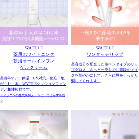
WATTLE
WATTLE
薬用ホワイトニング
ワンタッチリップ
朝用オールインワン
美容成分を配合した筆ペンタイプのリッ
ゲルクリーム
プグロス。さっと一塗りでに普段のメイ
クを華やかにして、さらに唇をしっかり
※
美白
ケア、保湿、UV対策、化粧下地
潤してくれます。
がこれ１本。
WATTLE
クッションファン
デと相性抜群です。
※メラニンの生成を抑え、シミ・そばかすを防
ぐ