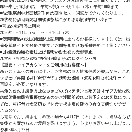
お客様にはご不便をおかけいたしますが、何卒ご理解賜りますようお
■公式オンラインショップ メンテナンス期間
願い申し上げます。
2026年4月10日（金）午前9時頃 ～ 4月16日（木）午前10時まで
※上記期間中は、サイトへのアクセス・閲覧ができなくなります。
■お問い合わせ電話窓口 休業期間
※状況により時間は前後する場合がございます。
2026年4月9日（木）午後6時 ～ 4月16日（木）午前10時まで
■商品の出荷停止期間
2026年4月14日（火）～ 4月16日（木）
※定期商品の次回発送が上記期間に重なるお客様につきましては、出
■休業期間中の主な影響
荷を前倒しして発送させていただきます。あらかじめご了承ください
・公式サイトからのご注文、お問い合わせの受付停止
ますようお願い申し上げます。
・お電話によるご注文、お問い合わせの受付停止
■ショップ再開（リニューアルオープン）日時
・マイアカウント（マイページ）へのログイン不可
2026年4月16日（木）午前10時より
【重要：マイアカウントをご利用のお客様へ】
新システムへの移行に伴い、お客様の個人情報保護の観点から、これ
までの「ログインパスワード」がリセット（初期化）されます。
ショップ再開（4月16日 10時）以降、初回ログイン時にパスワードの
再設定が必要となります。
具体的なお手続き方法につきましては、リニューアルオープン後に改
また、公式オンラインショップのメンテナンス期間はマイアカウント
めてご案内いたします。
へのアクセスも不可になるのでご注意ください。
定期便の次回注文がメンテナンス期間前後に出荷予定のお客様につい
ては、4月7日（火）頃までにお手続きをお願いいたします。
また、問い合わせ窓口もメンテナンス直前は込み合う可能性が予想さ
れるので、
お電話でお手続きをご希望の場合も4月7日（火）までにご連絡をお願
いいたします。
今後とも変わらぬご愛顧を賜りますよう、心よりお願い申し上げま
す。
令和8年3月27日