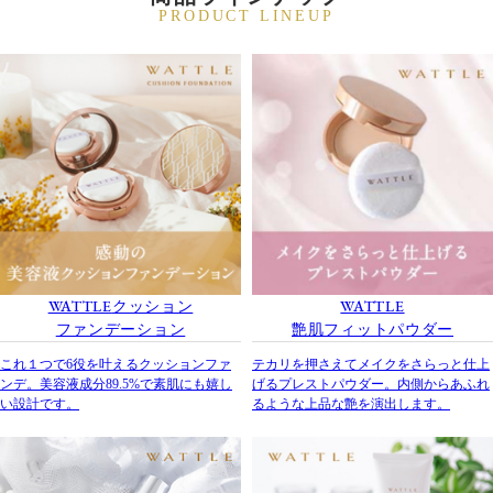
PRODUCT LINEUP
WATTLE
クッション
WATTLE
ファンデーション
艶肌フィットパウダー
これ１つで6役を叶えるクッションファ
テカリを押さえてメイクをさらっと仕上
ンデ。美容液成分89.5%で素肌にも嬉し
げるプレストパウダー。内側からあふれ
い設計です。
るような上品な艶を演出します。