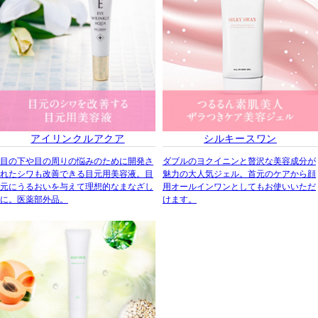
アイリンクルアクア
シルキースワン
目の下や目の周りの悩みのために開発さ
ダブルのヨクイニンと贅沢な美容成分が
れたシワも改善できる目元用美容液。目
魅力の大人気ジェル。首元のケアから顔
元にうるおいを与えて理想的なまなざし
用オールインワンとしてもお使いいただ
に。医薬部外品。
けます。