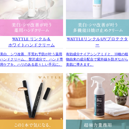
WATTLE
リンクル＆
WATTLE
リンクルUVプロテクタ
ホワイトハンドクリーム
ー
美白、シワ改善、手荒れ予防が叶う薬用
有効成分ナイアシンアミドと、10種の植
ハンドクリーム。 贅沢成分で、ハンド専
物由来の成分配合で紫外線を防ぎながら
用ケアを。ハリのある若々しい手元に。
美肌に導きます。