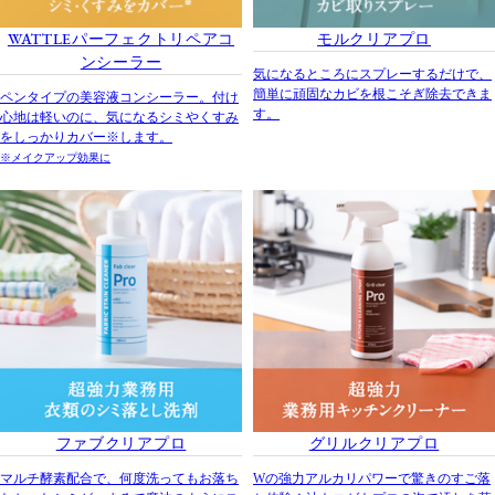
WATTLE
パーフェクトリペアコ
モルクリアプロ
ンシーラー
気になるところにスプレーするだけで、
簡単に頑固なカビを根こそぎ除去できま
ペンタイプの美容液コンシーラー。付け
す。
心地は軽いのに、気になるシミやくすみ
をしっかりカバー※します。
※メイクアップ効果に
ファブクリアプロ
グリルクリアプロ
マルチ酵素配合で、何度洗ってもお落ち
Wの強力アルカリパワーで驚きのすご落