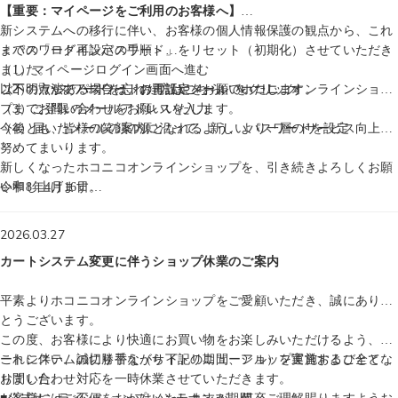
【重要：マイページをご利用のお客様へ】
新システムへの移行に伴い、お客様の個人情報保護の観点から、これ
までの「ログインパスワード」をリセット（初期化）させていただき
＜パスワード再設定の手順＞
ました。
（1）マイページログイン画面へ進む
以下の方法でパスワードの再設定をお願いいたします。
（2）「パスワードを忘れた方はこちら」をクリック
ご不明点がある場合は、お電話やメールでホコニコオンラインショッ
（3）ご登録のメールアドレスを入力
プまでお問い合わせをお願いいたします。
（4）届いたメールの案内に沿って、新しいパスワードを設定
今後とも、皆様の笑顔の源となれるよう、より一層のサービス向上に
努めてまいります。
新しくなったホコニコオンラインショップを、引き続きよろしくお願
い申し上げます。
令和8年4月16日
ホコニコオンラインショップ
2026.03.27
カートシステム変更に伴うショップ休業のご案内
平素よりホコニコオンラインショップをご愛顧いただき、誠にありが
とうございます。
この度、お客様により快適にお買い物をお楽しみいただけるよう、カ
ートシステムの切り替え（サイトリニューアル）を実施することとな
これに伴い、誠に勝手ながら下記の期間、ショップ運営および全ての
りました。
お問い合わせ対応を一時休業させていただきます。