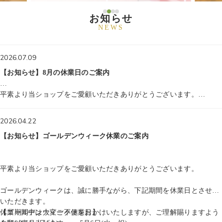
お知らせ
NEWS
2026.07.09
【お知らせ】8月の休業日のご案内
平素より当ショップをご愛顧いただきありがとうございます。
誠に勝手ながら、下記期間を休業日とさせていただきます。
2026.04.22
休業期間中は大変ご不便をおかけいたしますが、何卒ご理解を賜りま
【お知らせ】ゴールデンウィーク休業のご案内
すようお願い申し上げます。
【夏季休業日】
平素より当ショップをご愛顧いただきありがとうございます。
令和8年8月13日（木）～ 8月16日（日）
ゴールデンウィークは、誠に勝手ながら、下記期間を休業日とさせて
お電話の受付、商品の出荷は、上記期間中はお休みさせていただきま
いただきます。
す。
休業期間中は大変ご不便をおかけいたしますが、ご理解賜りますよう
【ゴールデンウィーク休業日】
お電話は、夏季休業明け8月17日（月）以降にご連絡くださいますよ